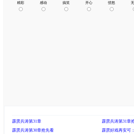
霹雳兵涛第31章
霹雳兵涛第31章
霹雳兵涛第30章抢先看
霹雳好戏再安可：