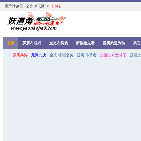
霹雳讨论区
金光讨论区
打卡签到
首页
霹雳布袋戏
金光布袋戏
新剧抢先看
霹雳武道列传
其它
霹雳兵涛
龙渊九决
金光:吟唱之美
霹雳:传承者
永远的八音才子
霹雳