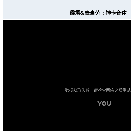
霹雳&麦当劳：神卡合体