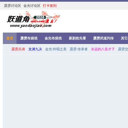
霹雳讨论区
金光讨论区
打卡签到
首页
霹雳布袋戏
金光布袋戏
新剧抢先看
霹雳武道列传
其它
霹雳兵涛
龙渊九决
金光:吟唱之美
霹雳:传承者
永远的八音才子
霹雳