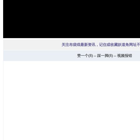
关注布袋戏最新资讯，记住或收藏妖道角网址
赞一个
(
8
) --
踩一脚
(
8
) --
视频报错