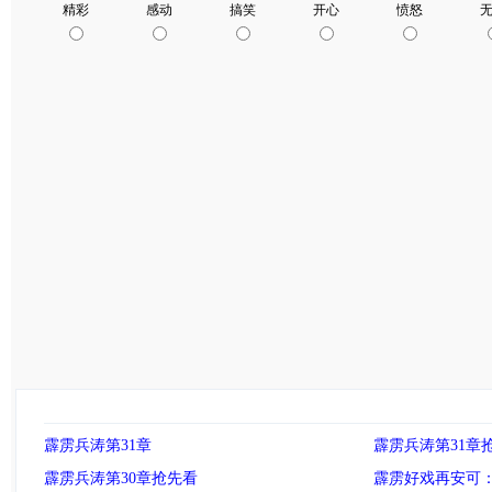
霹雳兵涛第31章
霹雳兵涛第31章
霹雳兵涛第30章抢先看
霹雳好戏再安可：