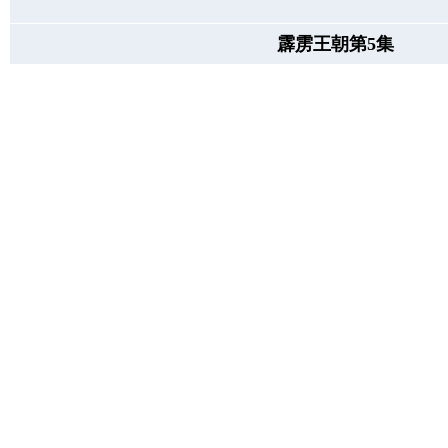
霹雳王朝第5集