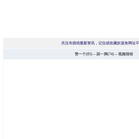
关注布袋戏最新资讯，记住或收藏妖道角网址
赞一个
(
85
) --
踩一脚
(
74
) --
视频报错