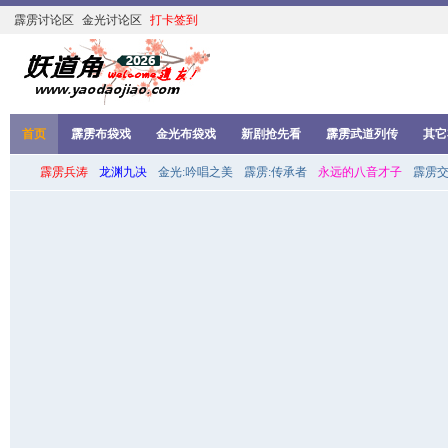
霹雳讨论区
金光讨论区
打卡签到
首页
霹雳布袋戏
金光布袋戏
新剧抢先看
霹雳武道列传
其它
霹雳兵涛
龙渊九决
金光:吟唱之美
霹雳:传承者
永远的八音才子
霹雳