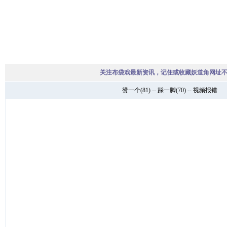
关注布袋戏最新资讯，记住或收藏妖道角网址
赞一个
(
81
) --
踩一脚
(
70
) --
视频报错