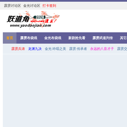
霹雳讨论区
金光讨论区
打卡签到
首页
霹雳布袋戏
金光布袋戏
新剧抢先看
霹雳武道列传
其它
霹雳兵涛
龙渊九决
金光:吟唱之美
霹雳:传承者
永远的八音才子
霹雳