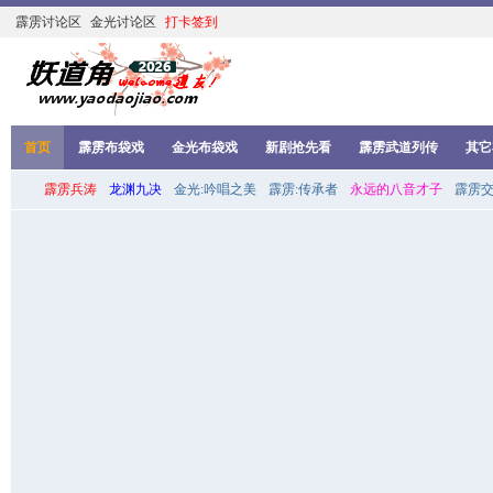
霹雳讨论区
金光讨论区
打卡签到
首页
霹雳布袋戏
金光布袋戏
新剧抢先看
霹雳武道列传
其它
霹雳兵涛
龙渊九决
金光:吟唱之美
霹雳:传承者
永远的八音才子
霹雳