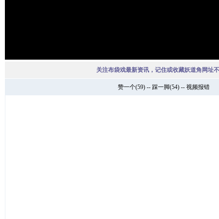
关注布袋戏最新资讯，记住或收藏妖道角网址
赞一个
(
59
) --
踩一脚
(
54
) --
视频报错