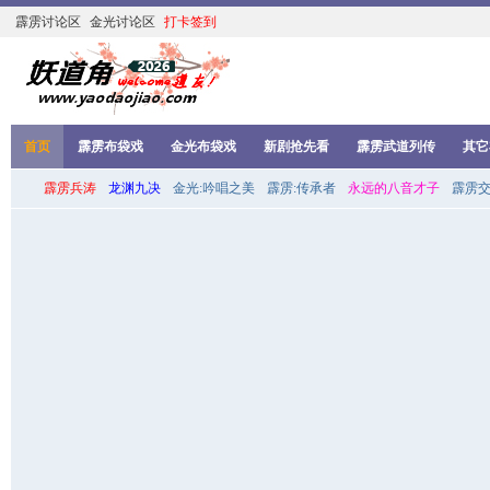
霹雳讨论区
金光讨论区
打卡签到
首页
霹雳布袋戏
金光布袋戏
新剧抢先看
霹雳武道列传
其它
霹雳兵涛
龙渊九决
金光:吟唱之美
霹雳:传承者
永远的八音才子
霹雳