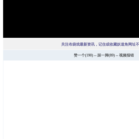
关注布袋戏最新资讯，记住或收藏妖道角网址
赞一个
(
190
) --
踩一脚
(
89
) --
视频报错