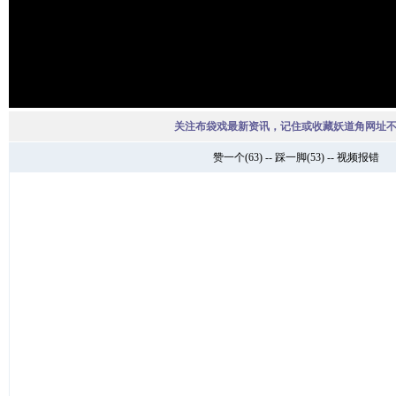
关注布袋戏最新资讯，记住或收藏妖道角网址
赞一个
(
63
) --
踩一脚
(
53
) --
视频报错