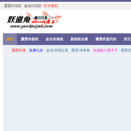
霹雳讨论区
金光讨论区
打卡签到
首页
霹雳布袋戏
金光布袋戏
新剧抢先看
霹雳武道列传
其它
霹雳兵涛
龙渊九决
金光:吟唱之美
霹雳:传承者
永远的八音才子
霹雳