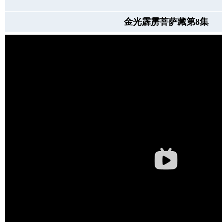
金光霹雳菩萨藏第8集