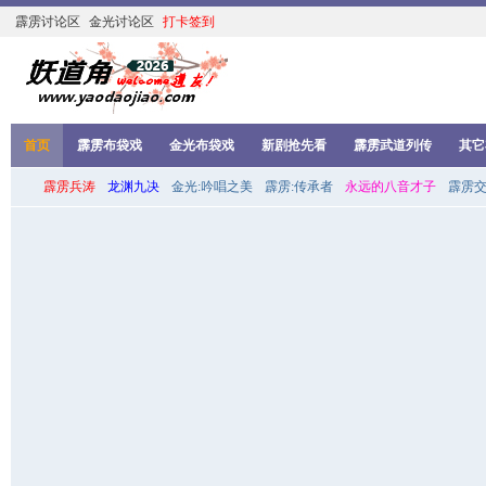
霹雳讨论区
金光讨论区
打卡签到
首页
霹雳布袋戏
金光布袋戏
新剧抢先看
霹雳武道列传
其它
霹雳兵涛
龙渊九决
金光:吟唱之美
霹雳:传承者
永远的八音才子
霹雳