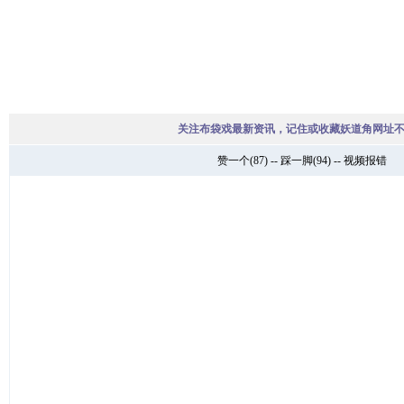
关注布袋戏最新资讯，记住或收藏妖道角网址
赞一个
(
87
) --
踩一脚
(
94
) --
视频报错