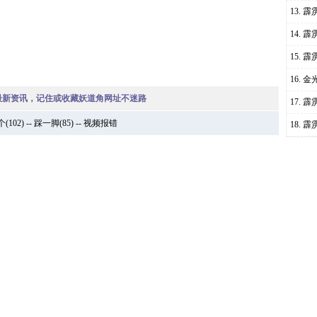
霹
霹
霹
金
最新资讯，记住或收藏妖道角网址不迷路
霹
个
(
102
) --
踩一脚
(
85
) --
视频报错
霹