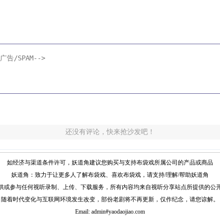
还没有评论，快来抢沙发吧！
如经济与渠道条件许可，妖道角建议您购买与支持布袋戏所属公司的产品或商品
妖道角：致力于让更多人了解布袋戏、喜欢布袋戏，请支持/理解/帮助妖道角
供或参与任何视听录制、上传、下载服务，所有内容均来自视听分享站点所提供的公
随着时代变化与互联网环境发生改变，部份老剧将不再更新，仅作纪念，请您谅解。
Email: admin#yaodaojiao.com