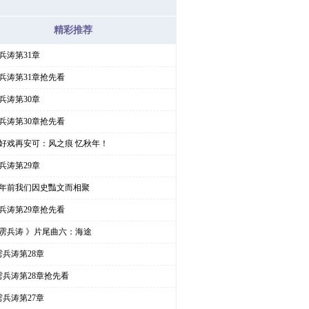
精彩推荐
兵涛第31章
兵涛第31章抢先看
兵涛第30章
兵涛第30章抢先看
好戏再安可：风之痕 忆秋年！
兵涛第29章
年前我们因史豔文而相聚
兵涛第29章抢先看
雳兵涛 》片尾曲六：海途
雳兵涛第28章
雳兵涛第28章抢先看
雳兵涛第27章