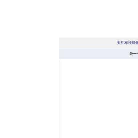
关注布袋戏
赞一