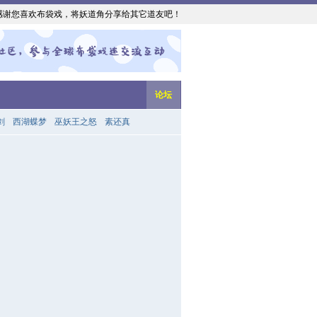
感谢您喜欢布袋戏，将妖道角分享给其它道友吧！
论坛
剑
西湖蝶梦
巫妖王之怒
素还真