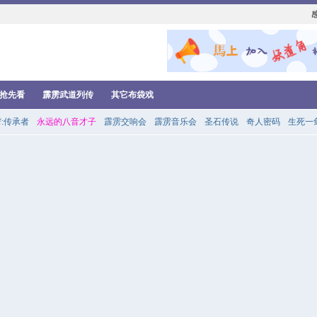
抢先看
霹雳武道列传
其它布袋戏
:传承者
永远的八音才子
霹雳交响会
霹雳音乐会
圣石传说
奇人密码
生死一