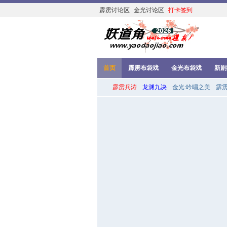
霹雳讨论区
金光讨论区
打卡签到
首页
霹雳布袋戏
金光布袋戏
新剧
霹雳兵涛
龙渊九决
金光:吟唱之美
霹雳