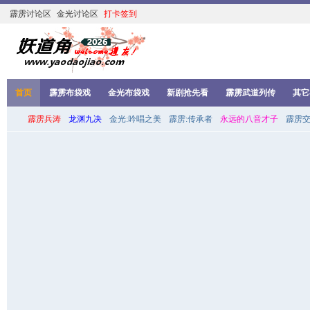
霹雳讨论区
金光讨论区
打卡签到
首页
霹雳布袋戏
金光布袋戏
新剧抢先看
霹雳武道列传
其它
霹雳兵涛
龙渊九决
金光:吟唱之美
霹雳:传承者
永远的八音才子
霹雳