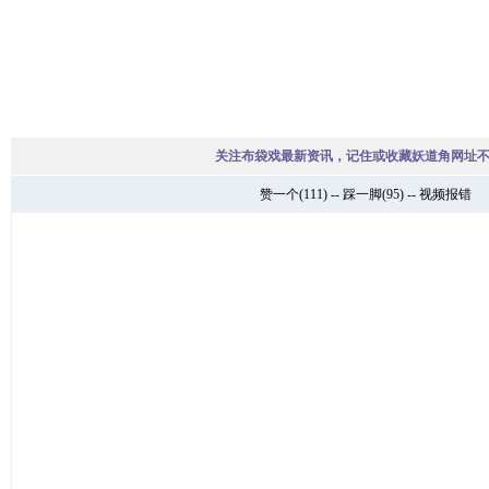
关注布袋戏最新资讯，记住或收藏妖道角网址
赞一个
(
111
) --
踩一脚
(
95
) --
视频报错