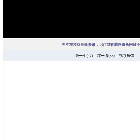
关注布袋戏最新资讯，记住或收藏妖道角网址
赞一个
(
47
) --
踩一脚
(
33
) --
视频报错