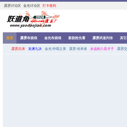
霹雳讨论区
金光讨论区
打卡签到
首页
霹雳布袋戏
金光布袋戏
新剧抢先看
霹雳武道列传
其它
霹雳兵涛
龙渊九决
金光:吟唱之美
霹雳:传承者
永远的八音才子
霹雳