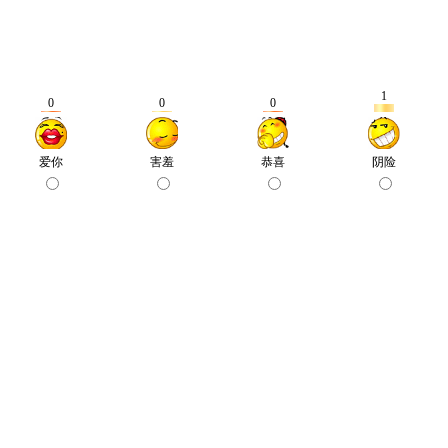
1
0
0
0
爱你
害羞
恭喜
阴险