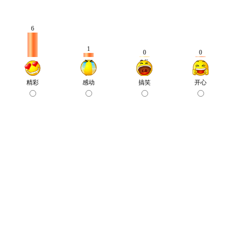
6
1
0
0
精彩
感动
搞笑
开心