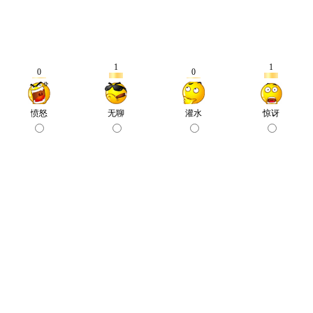
1
1
0
0
愤怒
无聊
灌水
惊讶