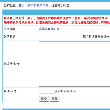
当前位置：
首页
>
霹雳真象第11集
> 提交错误报告
妖道角已经超过15岁了，这期间互联网环境多次发生了改变， 电视布袋戏历经
热播的新剧与最新资讯，妖道角仍然会持续的更新！妖道角感谢您的理解，请继续
报错视频:
霹雳真象第11集
您的邮箱:
（我们将认真查看每一
错误情况(*):
验证码(*)：
点击显示验证码