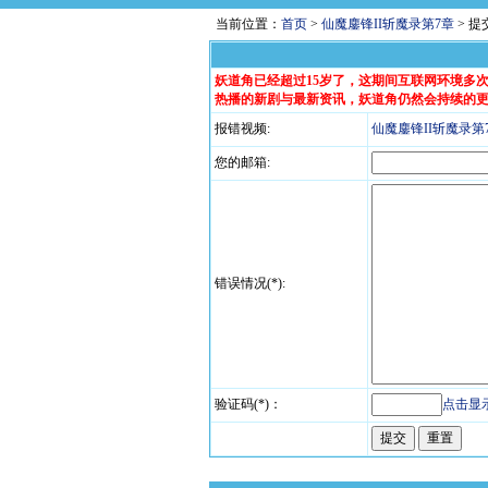
当前位置：
首页
>
仙魔鏖锋II斩魔录第7章
> 
妖道角已经超过15岁了，这期间互联网环境多
热播的新剧与最新资讯，妖道角仍然会持续的
报错视频:
仙魔鏖锋II斩魔录第
您的邮箱:
错误情况(*):
验证码(*)：
点击显