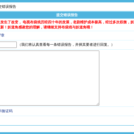
提交错误报告
提交错误报告
次发生了改变， 电视布袋戏历经四十年的发展，老剧维护成本极高，经过多次权衡，
更新！妖道角感谢您的理解，请继续支持布袋戏与妖道角哦！
7章
（我们将认真查看每一条错误报告，并择其要者进行回复。）
示验证码