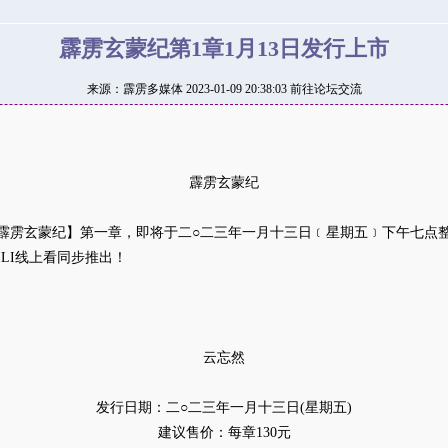
霹雳玄蒙纪第1章1月13日发行上市
来源：
霹雳多媒体
2023-01-09 20:38:03
前往论坛交流
霹雳玄蒙纪
霹雳玄蒙纪】第一章，即将于二○二三年一月十三日﹝星期五﹞下午七点整，
LI线上看同步推出！
云忘然
发行日期：二○二三年一月十三日(星期五)
建议售价：每章130元