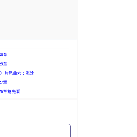
0章
9章
 》片尾曲六：海途
7章
26章抢先看