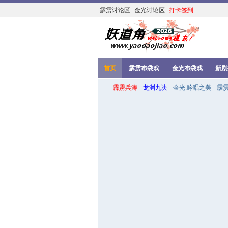
霹雳讨论区
金光讨论区
打卡签到
首页
霹雳布袋戏
金光布袋戏
新剧
霹雳兵涛
龙渊九决
金光:吟唱之美
霹雳