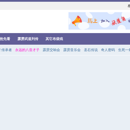
抢先看
霹雳武道列传
其它布袋戏
:传承者
永远的八音才子
霹雳交响会
霹雳音乐会
圣石传说
奇人密码
生死一