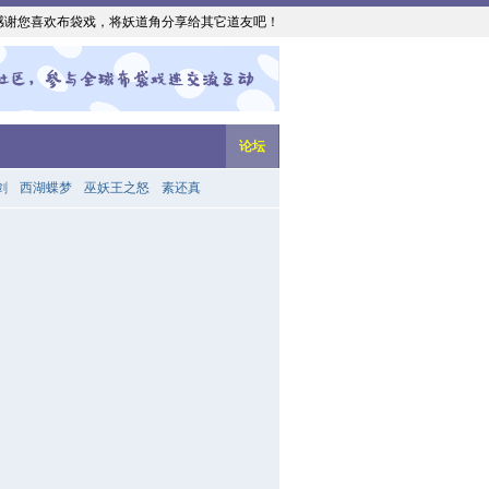
感谢您喜欢布袋戏，将妖道角分享给其它道友吧！
论坛
剑
西湖蝶梦
巫妖王之怒
素还真