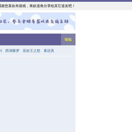
感谢您喜欢布袋戏，将妖道角分享给其它道友吧！
论坛
剑
西湖蝶梦
巫妖王之怒
素还真