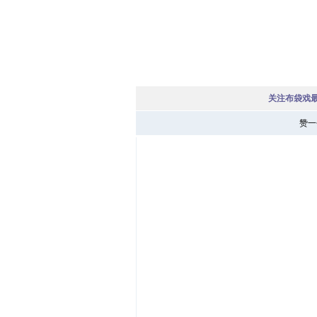
关注布袋戏
赞一