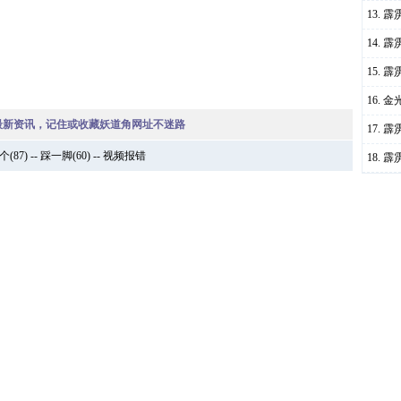
霹
霹
霹
金
最新资讯，记住或收藏妖道角网址不迷路
霹
个
(
87
) --
踩一脚
(
60
) --
视频报错
霹