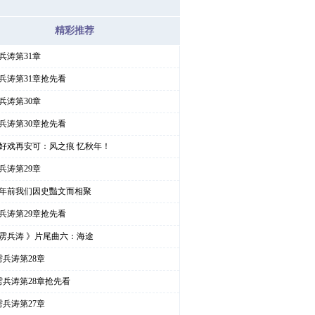
精彩推荐
兵涛第31章
兵涛第31章抢先看
兵涛第30章
兵涛第30章抢先看
好戏再安可：风之痕 忆秋年！
兵涛第29章
年前我们因史豔文而相聚
兵涛第29章抢先看
雳兵涛 》片尾曲六：海途
雳兵涛第28章
雳兵涛第28章抢先看
雳兵涛第27章