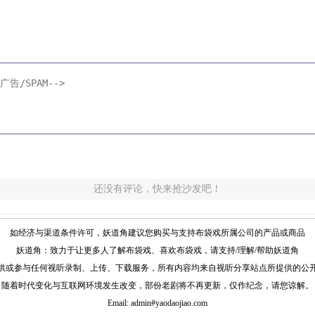
还没有评论，快来抢沙发吧！
如经济与渠道条件许可，妖道角建议您购买与支持布袋戏所属公司的产品或商品
妖道角：致力于让更多人了解布袋戏、喜欢布袋戏，请支持/理解/帮助妖道角
供或参与任何视听录制、上传、下载服务，所有内容均来自视听分享站点所提供的公
随着时代变化与互联网环境发生改变，部份老剧将不再更新，仅作纪念，请您谅解。
Email: admin#yaodaojiao.com