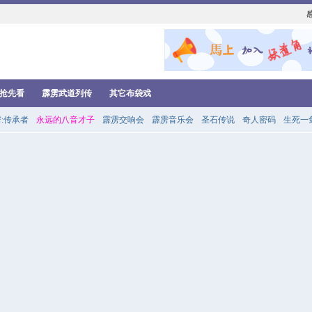
抢先看
霹雳武道列传
其它布袋戏
:传承者
永远的八音才子
霹雳交响会
霹雳音乐会
圣石传说
奇人密码
生死一