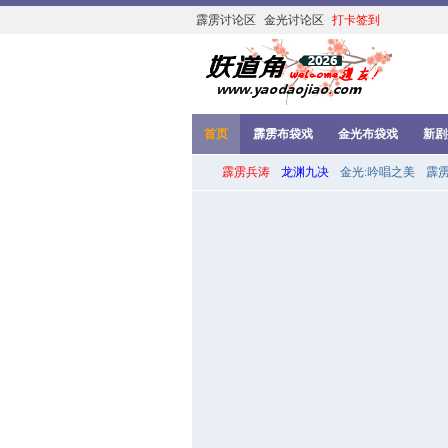
霹雳讨论区
金光讨论区
打卡签到
首页
霹雳布袋戏
金光布袋戏
新剧
霹雳兵涛
龙渊九决
金光:吟唱之美
霹雳